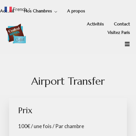
French
▼
Accueil
Nos Chambres
A propos
Activités
Contact
Visitez Paris
Airport Transfer
Prix
100
€
/ une fois / Par chambre