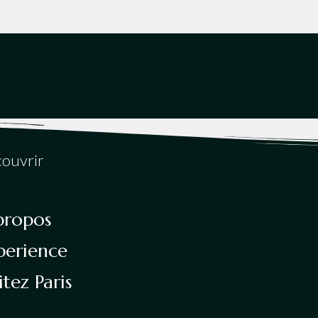
ouvrir
propos
perience
itez Paris